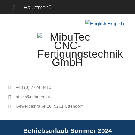
Hauptmenü
Skip
English
to
content
+43 (0) 7724 3410
office@mibutec.at
Gewerbestraße 16, 5261 Uttendorf
Betriebsurlaub Sommer 2024