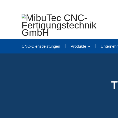
Skip
to
content
CNC-Dienstleistungen
Produkte
Unterneh
T